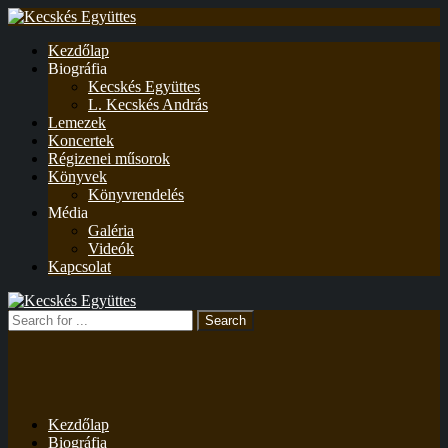
Kezdőlap
Biográfia
Kecskés Együttes
L. Kecskés András
Lemezek
Koncertek
Régizenei műsorok
Könyvek
Könyvrendelés
Média
Galéria
Videók
Kapcsolat
Kezdőlap
Biográfia