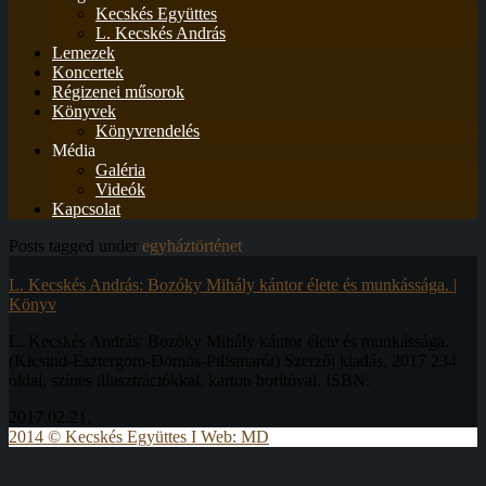
Kecskés Együttes
L. Kecskés András
Lemezek
Koncertek
Régizenei műsorok
Könyvek
Könyvrendelés
Média
Galéria
Videók
Kapcsolat
Posts tagged under
egyháztörténet
L. Kecskés András: Bozóky Mihály kántor élete és munkássága. |
Könyv
L. Kecskés András: Bozóky Mihály kántor élete és munkássága.
(Kicsind-Esztergom-Dömös-Pilismarót) Szerzői kiadás, 2017 234
oldal, színes illusztrációkkal, karton borítóval. ISBN:
2017.02.21.
2014 © Kecskés Együttes I Web: MD