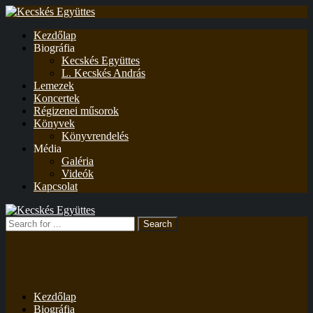
Kezdőlap
Biográfia
Kecskés Együttes
L. Kecskés András
Lemezek
Koncertek
Régizenei műsorok
Könyvek
Könyvrendelés
Média
Galéria
Videók
Kapcsolat
Kezdőlap
Biográfia