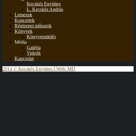
Kecskés Együttes
L. Kecskés András
Lemezek
Koncertek
Régizenei műsorok
Könyvek
Könyvrendelés
Média
Galéria
Videók
Kapcsolat
2014 © Kecskés Együttes I Web: MD