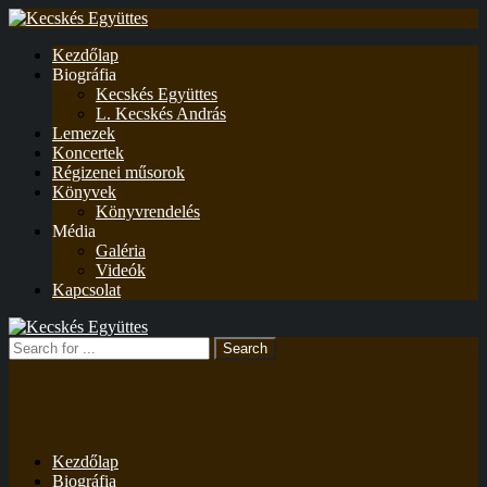
Kezdőlap
Biográfia
Kecskés Együttes
L. Kecskés András
Lemezek
Koncertek
Régizenei műsorok
Könyvek
Könyvrendelés
Média
Galéria
Videók
Kapcsolat
Kezdőlap
Biográfia